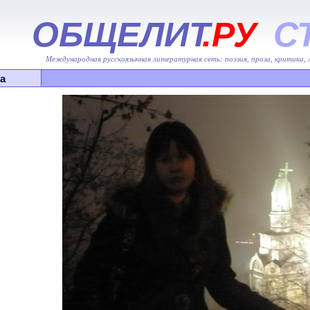
ОБЩЕЛИТ
.РУ
С
Международная русскоязычная литературная сеть: поэзия, проза, критика,
а