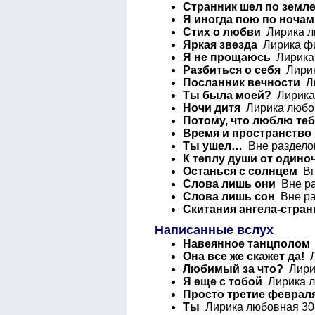
Странник шел по земл
Я иногда пою по ночам
Стих о любви
Лирика лю
Яркая звезда
Лирика фи
Я не прощаюсь
Лирика 
Разбиться о себя
Лирик
Посланник вечности
Ли
Ты была моей?
Лирика 
Ночи дитя
Лирика любов
Потому, что люблю те
Время и пространство
Ты ушел…
Вне разделов
К теплу души от одино
Останься с солнцем
Вн
Слова лишь они
Вне ра
Слова лишь сон
Вне ра
Скитания ангела-стран
Написанные вслух
Навеянное танцполом
Она все же скажет да!
Л
Любимый за что?
Лирик
Я еще с тобой
Лирика л
Просто третие феврал
Ты
Лирика любовная 30-