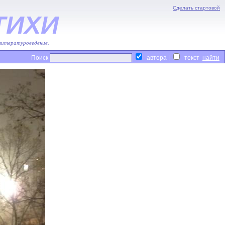
Сделать стартовой
ТИХИ
 литературоведение.
Поиск
автора |
текст