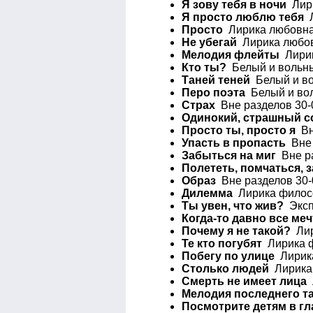
Я зову тебя в ночи
Лири
Я просто люблю тебя
Л
Просто
Лирика любовная
Не убегай
Лирика любов
Мелодия флейты
Лирик
Кто ты?
Белый и вольны
Таней теней
Белый и во
Перо поэта
Белый и вол
Страх
Вне разделов 30-
Одинокий, страшный с
Просто ты, просто я
Вне
Упасть в пропасть
Вне 
Забыться на миг
Вне ра
Полететь, помчаться, 
Образ
Вне разделов 30-
Дилемма
Лирика филосо
Ты увен, что жив?
Эксп
Когда-то давно все меч
Почему я не такой?
Лир
Те кто погубят
Лирика ф
Побегу по улице
Лирика
Столько людей
Лирика 
Смерть не имеет лица
Л
Мелодия последнего т
Посмотрите детям в гла