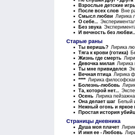
Взрослые детские игр
После всех слов
Вне ра
Смысл любви
Лирика л
О себе...
Эксперименталь
Без звука
Экспериментал
И вечность без любви..
Старые раны
Ты веришь?
Лирика люб
Тяга к крови (готика)
Бе
Жизнь где смерть
Лирик
Девочка милая
Лирика г
Ты мне привиделся
Экс
Вечная птица
Лирика фи
****
Лирика философская
Болезнь-любовь
Лирик
Та, которой нет...
Экспе
Осень
Лирика пейзажная
Она делает шаг
Белый и
Нежный огонь и яркое
Простая история убий
Страницы дневника
Душа моя плачет
Лирика
И имя ее - Любовь
Лири