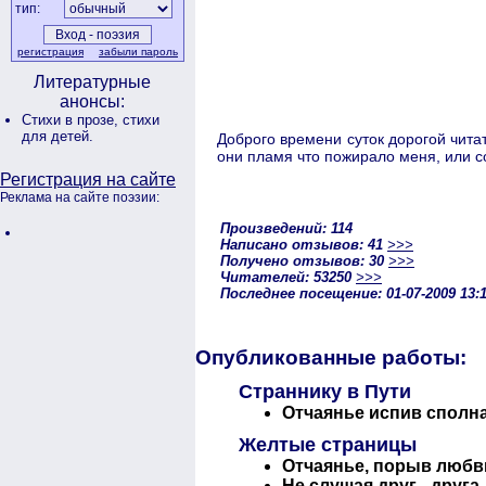
тип:
регистрация
забыли пароль
Литературные
анонсы:
Стихи в прозе,
стихи
для детей.
Доброго времени суток дорогой читат
они пламя что пожирало меня, или со
Регистрация на сайте
Реклама на сайте поэзии:
Произведений: 114
Написано отзывов: 41
>>>
Получено отзывов: 30
>>>
Читателей: 53250
>>>
Последнее посещение: 01-07-2009 13:
Опубликованные работы:
Страннику в Пути
Отчаянье испив сполна 
Желтые страницы
Отчаянье, порыв любв
Не слушая друг - друга