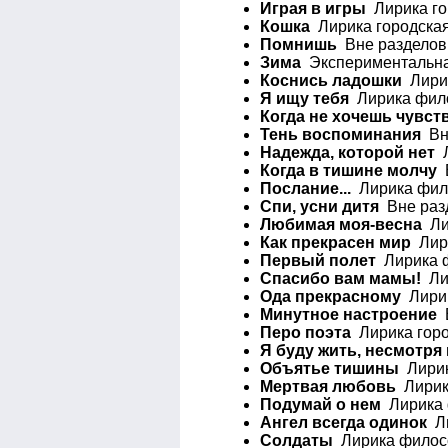
Играя в игры
Лирика го
Кошка
Лирика городская
Помнишь
Вне разделов 
Зима
Экспериментальная
Коснись ладошки
Лирик
Я ищу тебя
Лирика фило
Когда не хочешь чувст
Тень воспоминания
Вне
Надежда, которой нет
Л
Когда в тишине молчу
В
Послание...
Лирика фило
Спи, усни дитя
Вне разд
Любимая моя-весна
Лир
Как прекрасен мир
Лири
Первый полет
Лирика ф
Спасибо вам мамы!
Лир
Ода прекрасному
Лирик
Минутное настроение
В
Перо поэта
Лирика горо
Я буду жить, несмотря н
Объятье тишины
Лирик
Мертвая любовь
Лирика
Подумай о нем
Лирика 
Ангел всегда одинок
Ли
Солдаты
Лирика филосо