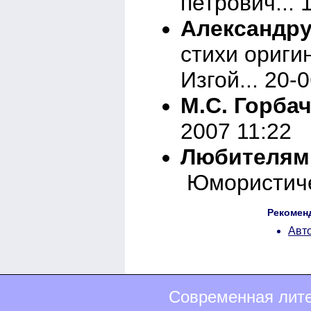
петрович... 
Александр
стихи ориги
Изгой... 20-
М.С. Горба
2007 11:22
Любителям 
Юмористичес
Рекомен
Авто
Современная лите