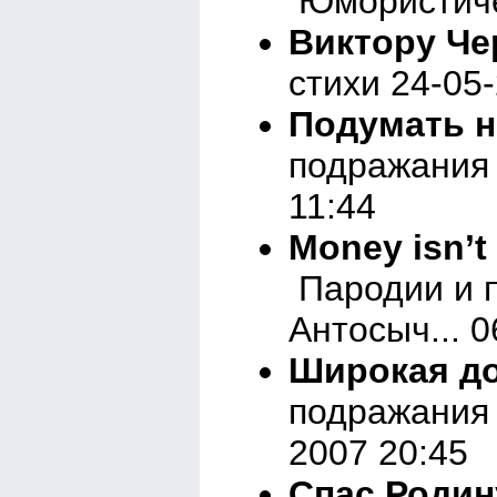
Юмористичес
Виктору Ч
стихи 24-05
Подумать н
подражания 
11:44
Money isn’t 
Пародии и 
Антосыч... 0
Широкая д
подражания 
2007 20:45
Спас Родин