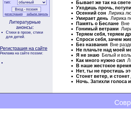
Бывает же так на свете
тип:
Уходишь прочь, потупи
Осенний сон
Лирика люб
регистрация
забыли пароль
Умирает день
Лирика пе
Литературные
Память о Беслане
Вне р
анонсы:
Гонимый ветрами
Лири
Стихи в прозе,
стихи
Теряем себя, теряем дру
для детей.
Спроси себя, зачем ж
Без названия
Вне разде
Регистрация на сайте
Не плачьте над моей м
Реклама на сайте поэзии:
Я не знаю
Белый и воль
Как много нужно сил
Ли
В наше жестокое врем
Нет, ты не простишь э
Стонет ветер, и стонет
Ночь. Затихли голоса 
Совр