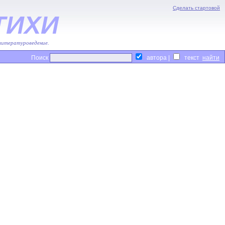
Сделать стартовой
ТИХИ
 литературоведение.
Поиск
автора |
текст