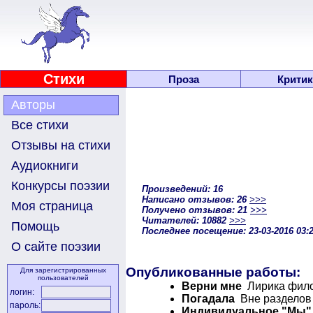
Стихи
Проза
Критик
Авторы
Все стихи
Отзывы на стихи
Аудиокниги
Конкурсы поэзии
Произведений: 16
Написано отзывов: 26
>>>
Моя страница
Получено отзывов: 21
>>>
Читателей: 10882
>>>
Помощь
Последнее посещение: 23-03-2016 03:
О сайте поэзии
Опубликованные работы:
Для зарегистрированных
пользователей
Верни мне
Лирика филос
логин:
Погадала
Вне разделов 
пароль:
Индивидуальное "Мы"