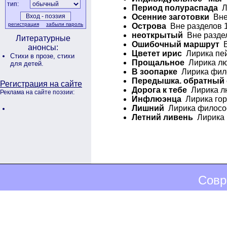
тип:
Период полураспада
Ли
Осенние заготовки
Вне 
регистрация
забыли пароль
Острова
Вне разделов 1
неоткрытый
Вне раздел
Литературные
Ошибочный маршрут
В
анонсы:
Цветет ирис
Лирика пей
Стихи в прозе,
стихи
Прощальное
Лирика лю
для детей.
В зоопарке
Лирика фило
Передышка. обратный 
Регистрация на сайте
Дорога к тебе
Лирика лю
Реклама на сайте поэзии:
Инфлюэнца
Лирика гор
Лишний
Лирика философ
Летний ливень
Лирика г
Совр