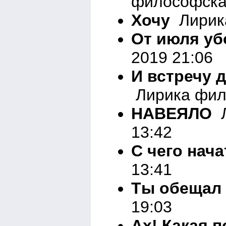
философска
Хочу
Лирика
От июля уб
2019 21:06
И встречу 
Лирика фил
НАВЕЯЛО
Л
13:42
С чего начат
13:41
Ты обещал
19:03
Ах! Какая по