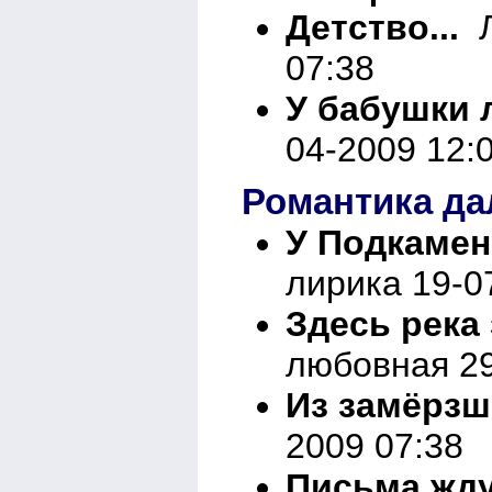
Детство...
Л
07:38
У бабушки л
04-2009 12:
Романтика да
У Подкаменн
лирика 19-0
Здесь река 
любовная 29
Из замёрзше
2009 07:38
Письма ждут