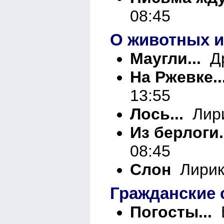
08:45
О животных и
Маугли...
Др
На Ржевке..
13:55
Лось...
Лири
Из берлоги.
08:45
Слон
Лирика
Гражданские 
Погосты...
В