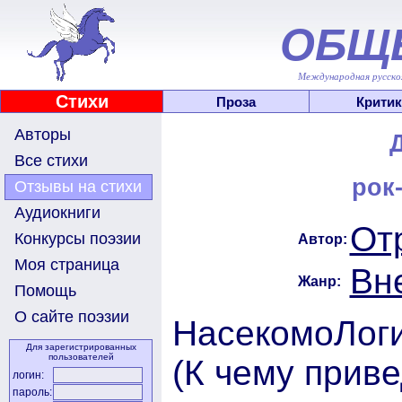
ОБЩ
Международная русскоя
Стихи
Проза
Критик
Авторы
Все стихи
рок
Отзывы на стихи
Аудиокниги
От
Конкурсы поэзии
Автор:
Моя страница
Вн
Жанр:
Помощь
О сайте поэзии
НасекомоЛог
Для зарегистрированных
пользователей
(К чему прив
логин:
пароль: