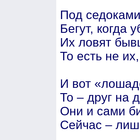
Под седоками
Бегут, когда 
Их ловят быв
То есть не их,
И вот «лошадо
То – друг на д
Они и сами би
Сейчас – лиш