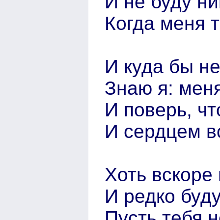
И не буду ни
Когда меня 
И куда бы не
Знаю я: меня
И поверь, чт
И сердцем в
Хоть вскоре 
И редко буд
Пусть тебя н