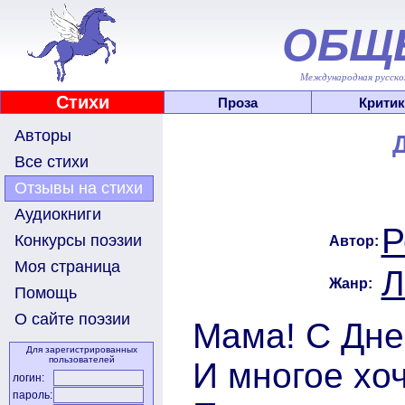
ОБЩ
Международная русскоя
Стихи
Проза
Критик
Авторы
Все стихи
Отзывы на стихи
Аудиокниги
Р
Конкурсы поэзии
Автор:
Моя страница
Л
Жанр:
Помощь
О сайте поэзии
Мама! С Дне
Для зарегистрированных
пользователей
И многое хоч
логин:
пароль: