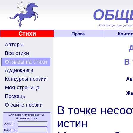
ОБЩ
Международная русскоя
Стихи
Проза
Критик
Авторы
Все стихи
В 
Отзывы на стихи
Аудиокниги
Конкурсы поэзии
Ав
Моя страница
Жа
Помощь
О сайте поэзии
В точке несоо
Для зарегистрированных
пользователей
истин
логин:
пароль: