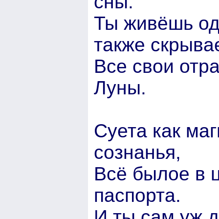
сны.
Ты живёшь од
также скрыва
Все свои отр
Луны.
Суета как ма
сознанья,
Всё былое в 
паспорта.
И ты сам уж 