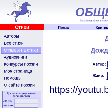
ОБЩ
Международная русскоя
Стихи
Проза
Критик
Авторы
Все стихи
Дожд
Отзывы на стихи
Аудиокниги
Конкурсы поэзии
Автор:
Моя страница
Жанр:
Помощь
О сайте поэзии
https://yout
Для зарегистрированных
пользователей
логин:
пароль: