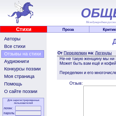
ОБЩ
Международная русскоя
Стихи
Проза
Критик
Авторы
Все стихи
От
Переделкин
на
:
Легенды
Отзывы на стихи
Не-не такую женщину мы ни з
Аудиокниги
Может быть вам ещё и кофей
Конкурсы поэзии
Переделкин и его многочисл
Моя страница
Отзыв:
Помощь
О сайте поэзии
Для зарегистрированных
пользователей
логин:
пароль: