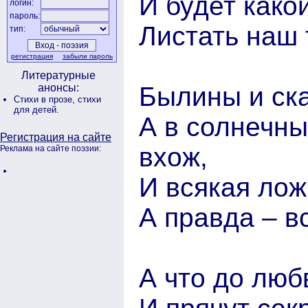
И будет како
логин:
пароль:
Листать наш 
тип:
регистрация
забыли пароль
Литературные
Былины и ска
анонсы:
Стихи в прозе,
стихи
для детей.
А в солнечн
Регистрация на сайте
вхож,
Реклама на сайте поэзии:
И всякая лож
А правда – в
А что до лю