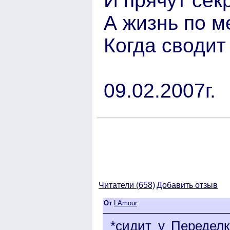
И прячут сек
А жизнь по м
Когда сводит
09.02.2007г.
Читатели (
658)
Добавить отзыв
От
LAmour
*сидит у Переделк