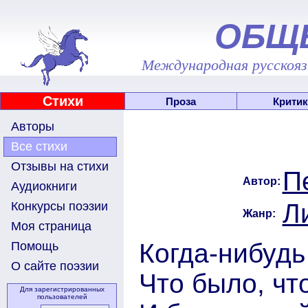
ОБЩ
Международная русскоязы
Стихи
Проза
Критик
Авторы
Все стихи
Отзывы на стихи
П
Автор:
Аудиокниги
Л
Конкурсы поэзии
Жанр:
Моя страница
Когда-нибудь
Помощь
О сайте поэзии
Что было, чт
Для зарегистрированных
пользователей