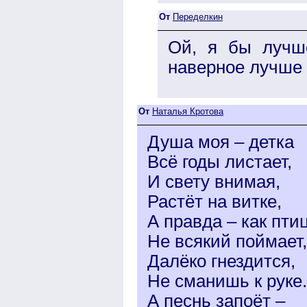
От
Переделкин
Ой, я бы лучш
наверное лучше 
От
Наталья Кротова
Душа моя – детка
Всё годы листает,
И свету внимая,
Растёт на витке,
А правда – как пти
Не всякий поймает,
Далёко гнездится,
Не сманишь к руке.
А песнь запоёт –