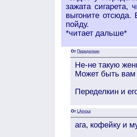
зажата сигарета, 
выгоните отсюда. 
пойду.
*читает дальше*
От
Переделкин
Не-не такую жен
Может быть вам 
Переделкин и ег
От
LAmour
ага, кофейку и м