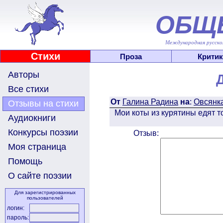
ОБЩ
Международная русскоя
Стихи
Проза
Критик
Авторы
Все стихи
От
Галина Радина
на
:
Овсянк
Отзывы на стихи
Мои коты из курятины едят то
Аудиокниги
Конкурсы поэзии
Отзыв:
Моя страница
Помощь
О сайте поэзии
Для зарегистрированных
пользователей
логин:
пароль: