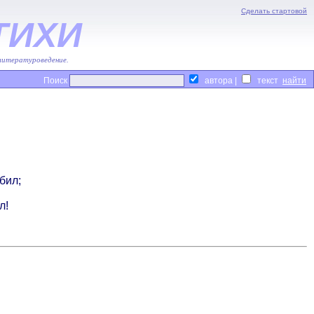
Сделать стартовой
ТИХИ
 литературоведение.
Поиск
автора |
текст
бил;
л!