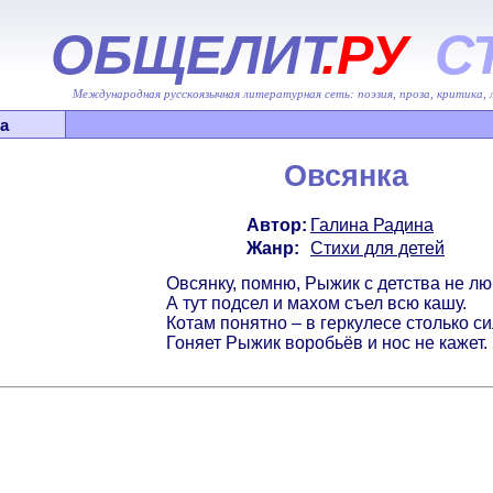
ОБЩЕЛИТ
.РУ
С
Международная русскоязычная литературная сеть: поэзия, проза, критика,
а
Овсянка
Автор:
Галина Радина
Жанр:
Стихи для детей
Овсянку, помню, Рыжик с детства не лю
А тут подсел и махом съел всю кашу.
Котам понятно – в геркулесе столько си
Гоняет Рыжик воробьёв и нос не кажет.