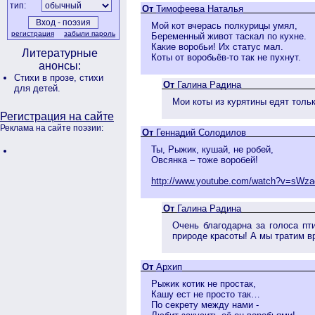
тип:
От
Тимофеева Наталья
Мой кот вчерась полкурицы умял,
регистрация
забыли пароль
Беременный живот таскал по кухне.
Какие воробьи! Их статус мал.
Литературные
Коты от воробьёв-то так не пухнут.
анонсы:
Стихи в прозе,
стихи
От
Галина Радина
для детей.
Мои коты из курятины едят тольк
Регистрация на сайте
Реклама на сайте поэзии:
От
Геннадий Солодилов
Ты, Рыжик, кушай, не робей,
Овсянка – тоже воробей!
http://www.youtube.com/watch?v=sWz
От
Галина Радина
Очень благодарна за голоса пт
природе красоты! А мы тратим вр
От
Архип
Рыжик котик не простак,
Кашу ест не просто так…
По секрету между нами -