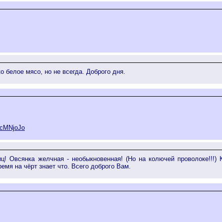
о белое мясо, но не всегда. Доброго дня.
acMNjoJo
иц! Овсянка желчная - необыкновенная! (Но на колючей проволоке!!!
емя на чёрт знает что. Всего доброго Вам.