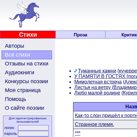
Стихи
Проза
Критик
Авторы
Все стихи
Отзывы на стихи
Туманные камни
(
кучерре
Аудиокниги
У ПАМЯТИ В ГОСТЯХ (пог
Конкурсы поэзии
Мимолетная встреча
(
Алек
Листья на ветру
(
Владими
Моя страница
Любо малой родине
(
Курил
Помощь
Наз
О сайте поэзии
Как-то слон пришёл к порт
Для зарегистрированных
пользователей
Странное племя.
логин:
***
пароль: