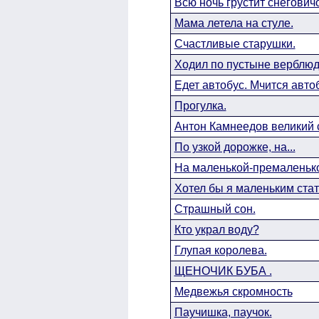
Всю ночь грустит снеговичо
Мама летела на стуле.
Счастливые старушки.
Ходил по пустыне верблюд.
Едет автобус. Мчится авто
Прогулка.
Антон Камнеедов великий 
По узкой дорожке, на...
На маленькой-премаленько
Хотел бы я маленьким стать
Страшный сон.
Кто украл воду?
Глупая королева.
ЩЕНОЧИК БУБА .
Медвежья скромность
Паучишка, паучок.