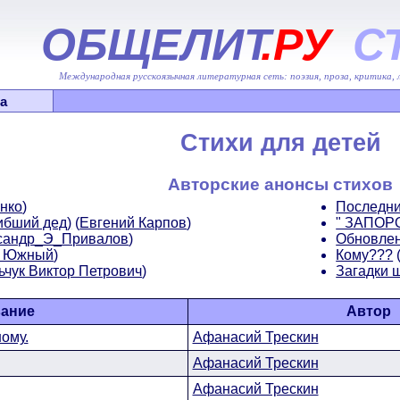
ОБЩЕЛИТ
.РУ
С
Международная русскоязычная литературная сеть: поэзия, проза, критика,
а
Стихи для детей
Авторские анонсы стихов
нко
)
Последни
ибший дед)
(
Евгений Карпов
)
" ЗАПОР
сандр_Э_Привалов
)
Обновлен
р Южный
)
Кому???
ьчук Виктор Петрович
)
Загадки 
вание
Автор
ному.
Афанасий Трескин
Афанасий Трескин
Афанасий Трескин