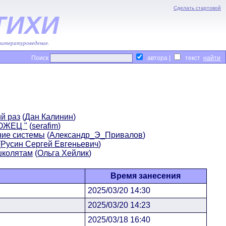
Сделать стартовой
ТИХИ
 литературоведение.
Поиск
автора |
текст
й раз
(
Дан Калинин
)
ОЖЕЦ "
(
serafim
)
ие системы
(
Александр_Э_Привалов
)
(
Русин Сергей Евгеньевич
)
школятам
(
Ольга Хейлик
)
Время занесения
2025/03/20 14:30
2025/03/20 14:23
2025/03/18 16:40