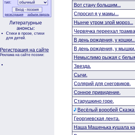
тип:
Вот стану большим...
Спросил я у мамы...
регистрация
забыли пароль
Нынче утром злой мороз...
Литературные
анонсы:
Червячка переехал трамва
Стихи в прозе,
стихи
для детей.
В день рождения, у кошки..
В день рождения, у мышки.
Регистрация на сайте
Реклама на сайте поэзии:
Немыслимо рыжая с белым
Звезда.
Сычи.
Солярий для снеговиков.
Сонное привидение.
Старушкино горе.
Весёлый воробей Сказка в
Георгиевская лента.
Наша Машенька кушала ка