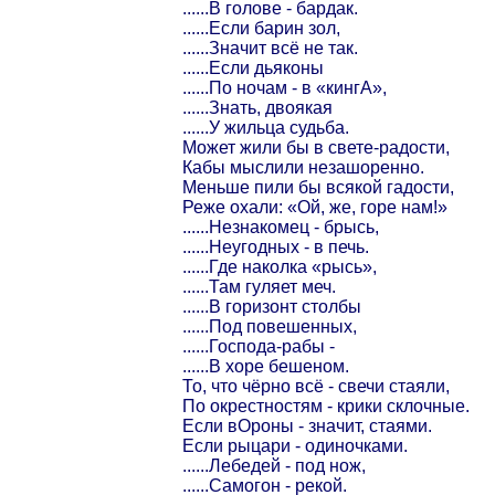
......В голове - бардак.
......Если барин зол,
......Значит всё не так.
......Если дьяконы
......По ночам - в «кингА»,
......Знать, двоякая
......У жильца судьба.
Может жили бы в свете-радости,
Кабы мыслили незашоренно.
Меньше пили бы всякой гадости,
Реже охали: «Ой, же, горе нам!»
......Незнакомец - брысь,
......Неугодных - в печь.
......Где наколка «рысь»,
......Там гуляет меч.
......В горизонт столбы
......Под повешенных,
......Господа-рабы -
......В хоре бешеном.
То, что чёрно всё - свечи стаяли,
По окрестностям - крики склочные.
Если вОроны - значит, стаями.
Если рыцари - одиночками.
......Лебедей - под нож,
......Самогон - рекой.