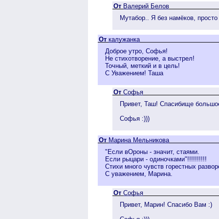
От
Валерий Белов
Мутабор.. Я без намёков, прост
От
калужанка
Доброе утро, Софья!
Не стихотворение, а выстрел!
Точный, меткий и в цель!
С Уважением! Таша
От
Софья
Привет, Таш! Спасибище большое
Софья :)))
От
Марина Мельникова
"Если вОроны - значит, стаями.
Если рыцари - одиночками"!!!!!!!!!!
Стихи много чувств горестных развор
С уважением, Марина.
От
Софья
Привет, Марин! Спасибо Вам :)