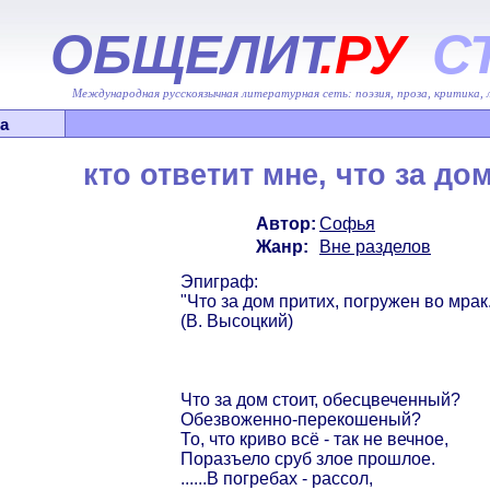
ОБЩЕЛИТ
.РУ
С
Международная русскоязычная литературная сеть: поэзия, проза, критика,
а
кто ответит мне, что за до
Автор:
Софья
Жанр:
Вне разделов
Эпиграф:
"Что за дом притих, погружен во мрак.
(В. Высоцкий)
Что за дом стоит, обесцвеченный?
Обезвоженно-перекошеный?
То, что криво всё - так не вечное,
Поразъело сруб злое прошлое.
......В погребах - рассол,