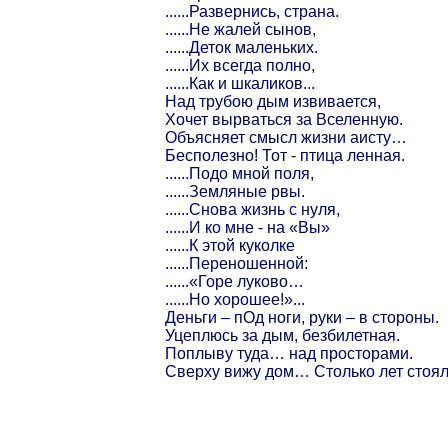
......Развернись, страна.
......Не жалей сынов,
......Деток маленьких.
......Их всегда полно,
......Как и шкаликов...
Над трубою дым извивается,
Хочет вырваться за Вселенную.
Объясняет смысл жизни аисту…
Бесполезно! Тот - птица ленная.
......Подо мной поля,
......Земляные рвы.
......Снова жизнь с нуля,
......И ко мне - на «Вы»
......К этой куколке
......Переношенной:
......«Горе луково…
......Но хорошее!»...
Деньги – пОд ноги, руки – в стороны.
Уцеплюсь за дым, безбилетная.
Поплыву туда… над просторами.
Сверху вижу дом… Столько лет стоял.