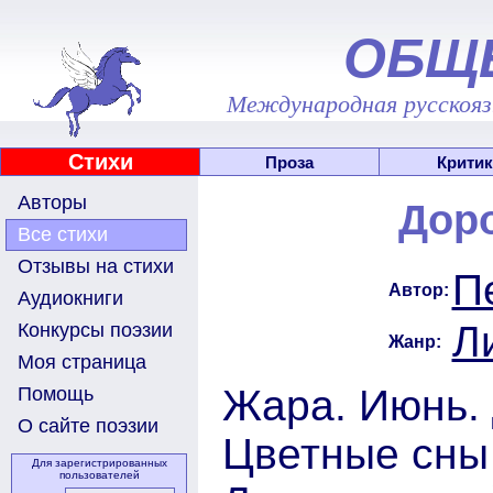
ОБЩ
Международная русскоязы
Стихи
Проза
Критик
Авторы
Доро
Все стихи
Отзывы на стихи
П
Автор:
Аудиокниги
Л
Конкурсы поэзии
Жанр:
Моя страница
Жара. Июнь. 
Помощь
О сайте поэзии
Цветные сны
Для зарегистрированных
пользователей