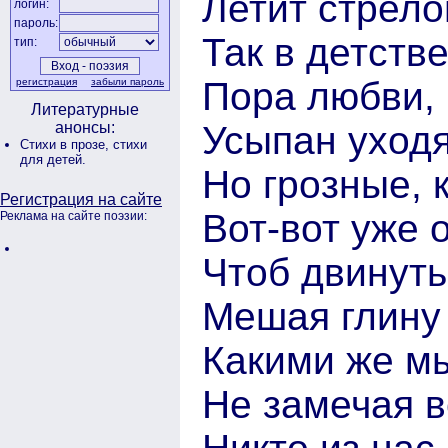
Летит стрело
логин:
пароль:
Так в детств
тип:
Пора любви,
регистрация
забыли пароль
Литературные
Усыпан уходя
анонсы:
Стихи в прозе,
стихи
для детей.
Но грозные, 
Регистрация на сайте
Вот-вот уже 
Реклама на сайте поэзии:
Чтоб двинут
Мешая глину 
Какими же м
Не замечая 