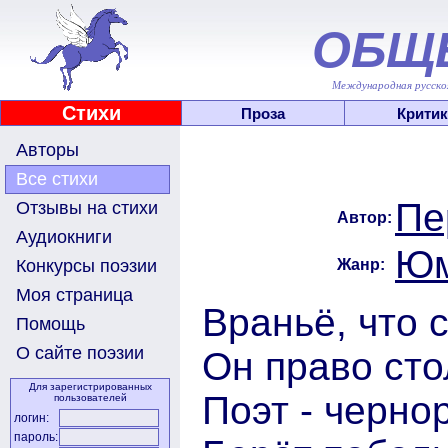
ОБЩ
Международная русскоя
Стихи
Проза
Критик
Авторы
Все стихи
Пе
Отзывы на стихи
Автор:
Аудиокниги
Юм
Жанр:
Конкурсы поэзии
Моя страница
Враньё, что 
Помощь
О сайте поэзии
Он право сто
Для зарегистрированных
Поэт - черно
пользователей
логин:
пароль: