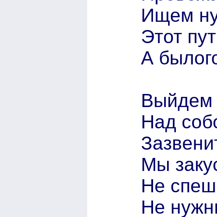
Ищем ну
Этот пут
А былог
Выйдем 
Над соб
Зазвенит
Мы заку
Не спеши
Не нужн