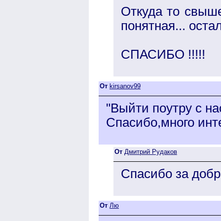
Откуда то свыше
понятная... оста
СПАСИБО !!!!!
От
kirsanov99
"Выйти поутру с н
Спасибо,много инт
От
Дмитрий Рудаков
Спасибо за добры
От
Лю