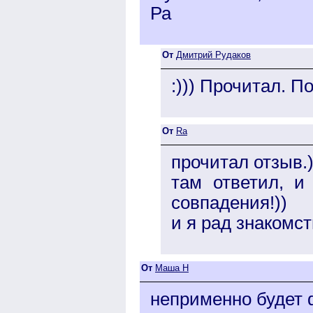
Ра
От
Дмитрий Рудаков
:))) Прочитал. П
От
Ra
прочитал отзыв.)
там ответил, и
совпадения!))
и я рад знакомст
От
Маша Н
неприменно будет do