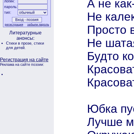
А не как
логин:
пароль:
Не калек
тип:
регистрация
забыли пароль
Просто 
Литературные
анонсы:
Не шата
Стихи в прозе,
стихи
для детей.
Будто ко
Регистрация на сайте
Реклама на сайте поэзии:
Красоват
Красова
Юбка пус
Лучше м