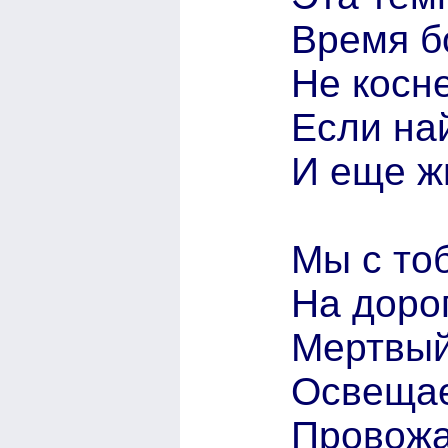
Время б
Не косне
Если на
И еще ж
Мы с то
На доро
Мертвый
Освещае
Провожа