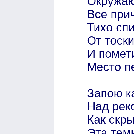
Окружаю
Все при
Тихо сп
От тоск
И помет
Место п
Запою к
Над реко
Как скр
Эта тем