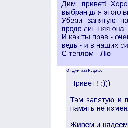
Дим, привет! Хор
выбран для этого в
Убери запятую по
вроде лишняя она..
И как ты прав - оче
ведь - и в наших с
С теплом - Лю
От
Дмитрий Рудаков
Привет ! :)))
Там запятую и п
память не изменя
Живем и надеемс