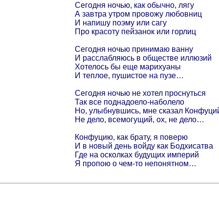
Сегодня ночью, как обычно, лягу
А завтра утром провожу любовниц
И напишу поэму или сагу
Про красоту пейзанок или горлиц
Сегодня ночью принимаю ванну
И расслабляюсь в обществе иллюзий
Хотелось бы еще марихуаны
И теплое, пушистое на пузе…
Сегодня ночью не хотел проснуться
Так все поднадоело-наболело
Но, улыбнувшись, мне сказал Конфуци
Не дело, всемогущий, ох, не дело…
Конфуцию, как брату, я поверю
И в новый день войду как Бодхисатва
Где на осколках будущих империй
Я пропою о чем-то непонятном…