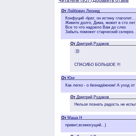
Читатели (
937)
Добавить отзыв
От
Лейбович Леонид
Конфуций -брат, он истину глаголит...
Живите долго, Дима, может в сто лет
Все то что надоело Вам до слез
Забыть поможет старческий склероз..
От
Дмитрий Рудаков
:)))
СПАСИБО БОЛЬШОЕ !!!
От
Юнг
Как легко - о безнадёжном! А уход от
От
Дмитрий Рудаков
Нельзя познать радость не испыт
От
Маша Н
привет,всемогущий...)