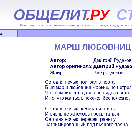
ОБЩЕЛИТ
.РУ
С
Международная русскоязычная литературная сеть: поэзия, проза, критика,
а
МАРШ ЛЮБОВНИЦ
Автор:
Дмитрий Рудаков
Автор оригинала:
Дмитрий Рудак
Жанр:
Вне разделов
Сегодня ночью поиграл в поэта
Был марш любовниц жарких, но нетре
Я вспомнил, что давно не видел света
И то, что каяться, похоже, бесполезно
Сегодня ночью щебетали птицы
И очень не хотелось просыпаться
Сегодня ночью пересек границу
Загримированный под пьяного паяца