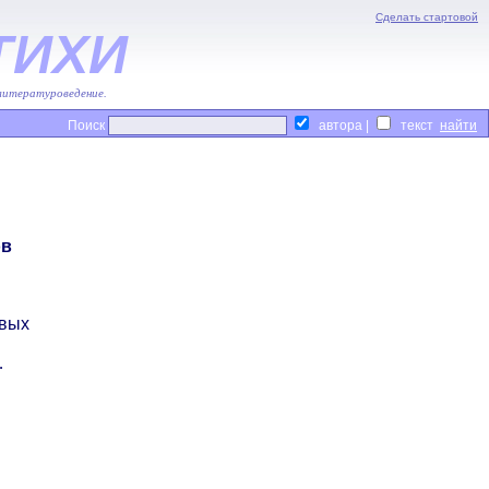
Сделать стартовой
ТИХИ
 литературоведение.
Поиск
автора |
текст
ов
звых
…