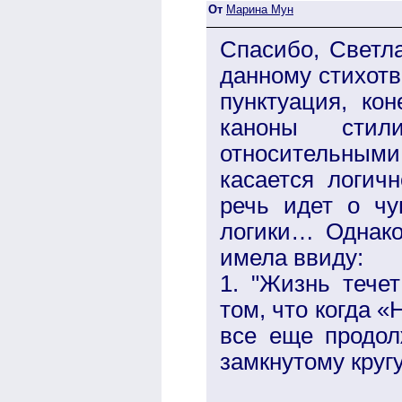
От
Марина Мун
Спасибо, Светла
данному стихотв
пунктуация, ко
каноны сти
относительными,
касается логичн
речь идет о чу
логики… Однако
имела ввиду:
1. "Жизнь тече
том, что когда «
все еще продол
замкнутому круг