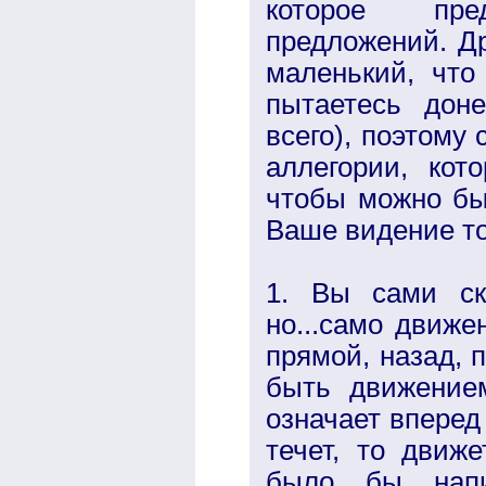
которое пре
предложений. Др
маленький, чт
пытаетесь дон
всего), поэтому
аллегории, ко
чтобы можно бы
Ваше видение то
1. Вы сами ск
но...само движе
прямой, назад, п
быть движение
означает вперед 
течет, то движ
было бы напи