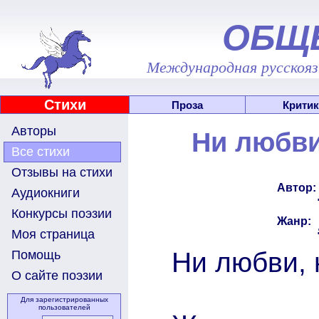
ОБЩ
Международная русскоязы
Стихи
Проза
Критик
Авторы
Ни любви,
Все стихи
Отзывы на стихи
Автор:
Аудиокниги
Конкурсы поэзии
Жанр:
Моя страница
Ни любви, н
Помощь
О сайте поэзии
Для зарегистрированных
пользователей