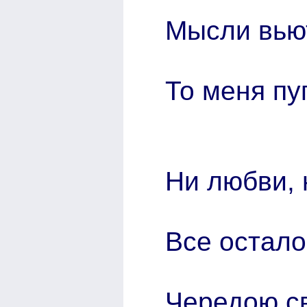
Мысли вьют
То меня пуг
Ни любви, н
Все остало
Чередою с