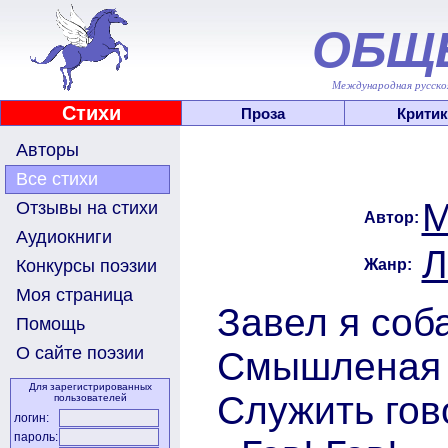
ОБЩ
Международная русскоя
Стихи
Проза
Критик
Авторы
Все стихи
М
Отзывы на стихи
Автор:
Аудиокниги
Л
Жанр:
Конкурсы поэзии
Моя страница
Завел я соба
Помощь
О сайте поэзии
Смышленая ш
Для зарегистрированных
Служить гов
пользователей
логин:
пароль: