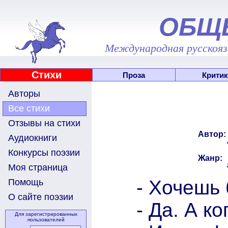
ОБЩ
Международная русскоязы
Стихи
Проза
Критик
Авторы
Все стихи
Отзывы на стихи
Автор:
Аудиокниги
Конкурсы поэзии
Жанр:
Моя страница
- Хочешь
Помощь
О сайте поэзии
- Да. А ко
Для зарегистрированных
пользователей