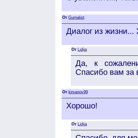
От
Gurnalist
Диалог из жизни...
От
Lidija
Да, к сожален
Спасибо вам за
От
kirsanov99
Хорошо!
От
Lidija
Спасибо, для ме