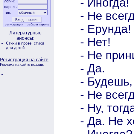
- Иногда!
логин:
пароль:
- Не всег
тип:
- Ерунда!
регистрация
забыли пароль
Литературные
- Нет!
анонсы:
Стихи в прозе,
стихи
для детей.
- Не прин
Регистрация на сайте
- Да.
Реклама на сайте поэзии:
- Будешь,
- Не всег
- Ну, тогд
- Да. Не 