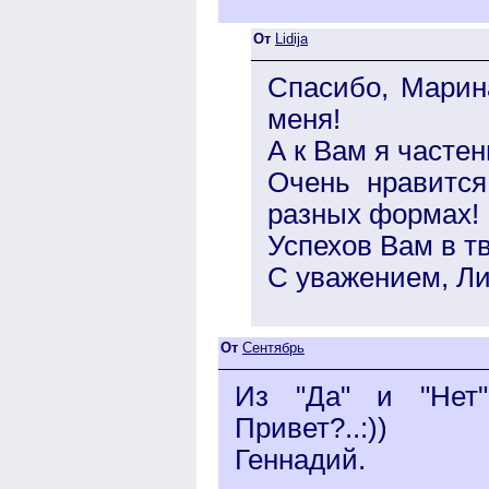
От
Lidija
Спасибо, Марина
меня!
А к Вам я часте
Очень нравится
разных формах!
Успехов Вам в т
С уважением, Ли
От
Сентябрь
Из "Да" и "Нет"
Привет?..:))
Геннадий.