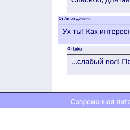
От
Антон Деникин
Ух ты! Как интересн
От
Lidija
...слабый пол! П
Современная лите