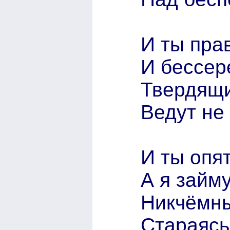
И ты прав
И бессер
Твердящи
Ведут не 
И ты опят
А я займ
Никчёмны
Стараясь