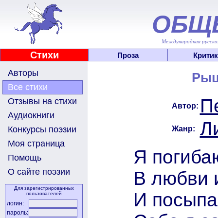
ОБЩ
Международная русскоя
Стихи
Проза
Критик
Авторы
Рыц
Все стихи
П
Отзывы на стихи
Автор:
Аудиокниги
Л
Жанр:
Конкурсы поэзии
Моя страница
Я погибаю
Помощь
О сайте поэзии
В любви и
Для зарегистрированных
И посыпа
пользователей
логин:
пароль: