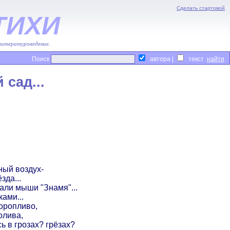
Сделать стартовой
ТИХИ
 литературоведение.
Поиск
автора |
текст
сад...
ный воздух-
зда...
али мыши "Знамя"...
ами...
торопливо,
олива,
сь в грозах? грёзах?