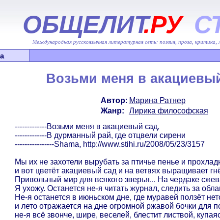
ОБЩЕЛИТ
.РУ
С
Международная русскоязычная литературная сеть: поэзия, проза, критика,
а
Возьми меня в акациевый 
Автор:
Марина Ратнер
Жанр:
Лирика философская
-------------Возьми меня в акациевый сад,
-------------В дурманный рай, где отцвели сирени
----------------Shama, http://www.stihi.ru/2008/05/23/3157
Мы их не захотели вырубать за птичье пенье и прохлад
и вот цветёт акациевый сад и на ветвях выращивает гнё
Привольный мир для всякого зверья... На чердаке сжев
Я ухожу. Останется не-я читать журнал, следить за облак
Не-я останется в июньском дне, где муравей ползёт не
и лето отражается на дне огромной ржавой бочки для п
не-я всё звонче, шире, веселей, блестит листвой, купая