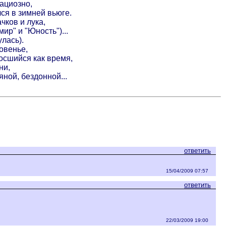
рациозно,
лся в зимней вьюге.
чков и лука,
р" и "Юность")...
лась).
овенье,
росшийся как время,
ни,
ной, бездонной...
ответить
15/04/2009 07:57
ответить
22/03/2009 19:00