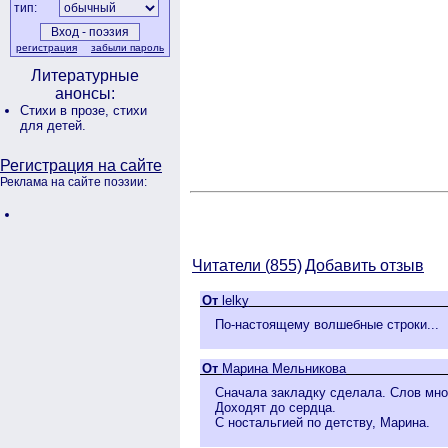
тип:
регистрация
забыли пароль
Литературные
анонсы:
Стихи в прозе,
стихи
для детей.
Регистрация на сайте
Реклама на сайте поэзии:
Читатели (
855)
Добавить отзыв
От
lelky
По-настоящему волшебные строки...
От
Марина Мельникова
Сначала закладку сделала. Слов мног
Доходят до сердца.
С ностальгией по детству, Марина.