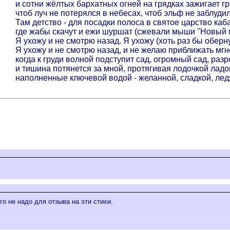
и сотни жёлтых бархатных огней на грядках зажигает г
чтоб луч не потерялся в небесах, чтоб эльф не заблуди
Там детство - для посадки полоса в святое царство каба
где жабы скачут и ежи шуршат (сжевали мыши "Новый ми
Я ухожу и не смотрю назад. Я ухожу (хоть раз бы оберну
Я ухожу и не смотрю назад, и не желаю приближать мгн
когда к груди волной подступит сад, огромный сад, раз
и тишина потянется за мной, протягивая лодочкой ладо
наполненные ключевой водой - желанной, сладкой, ледя
о не надо для отзыва на эти стихи.