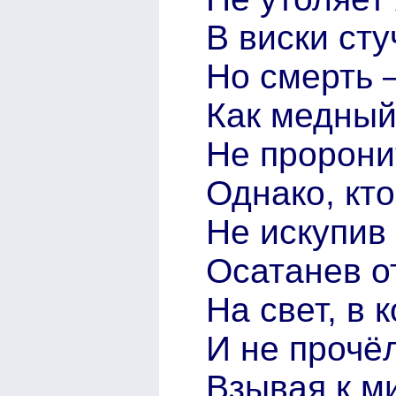
В виски ст
Но смерть 
Как медный
Не проронит
Однако, кто
Не искупив 
Осатанев о
На свет, в 
И не прочё
Взывая к м