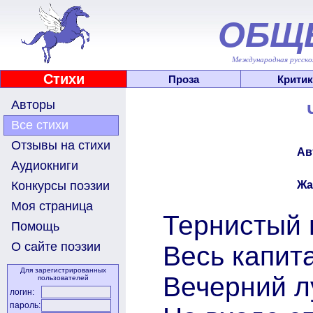
ОБЩ
Международная русскоя
Стихи
Проза
Критик
Авторы
Все стихи
Отзывы на стихи
Ав
Аудиокниги
Жа
Конкурсы поэзии
Моя страница
Тернистый 
Помощь
О сайте поэзии
Весь капит
Для зарегистрированных
Вечерний л
пользователей
логин:
пароль: