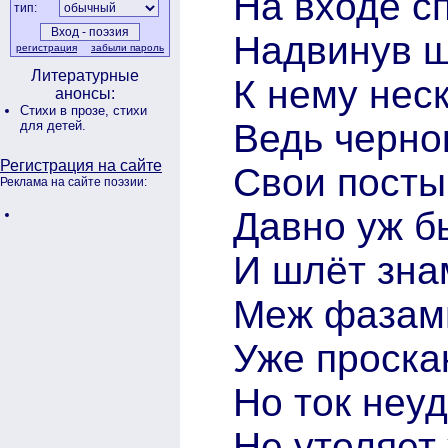
На входе с
тип:
Надвинув ш
регистрация
забыли пароль
Литературные
К нему нес
анонсы:
Стихи в прозе,
стихи
Ведь черно
для детей.
Регистрация на сайте
Свои посты
Реклама на сайте поэзии:
Давно уж б
И шлёт зна
Меж фазами
Уже проска
Но ток неу
Не утоляет