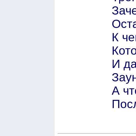
Зач
Ост
К че
Кото
И д
Зау
А ч
Пос