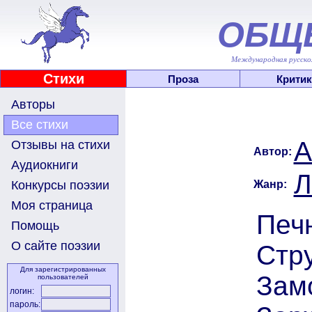
ОБЩ
Международная русскоя
Стихи
Проза
Критик
Авторы
Все стихи
А
Отзывы на стихи
Автор:
Аудиокниги
Л
Жанр:
Конкурсы поэзии
Моя страница
Печ
Помощь
О сайте поэзии
Стру
Для зарегистрированных
Замо
пользователей
логин:
пароль: