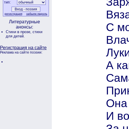
Зар
тип:
Вяз
регистрация
забыли пароль
Литературные
С м
анонсы:
Стихи в прозе,
стихи
Влач
для детей.
Регистрация на сайте
Лук
Реклама на сайте поэзии:
А ка
Сама
При
Она 
И в
За н