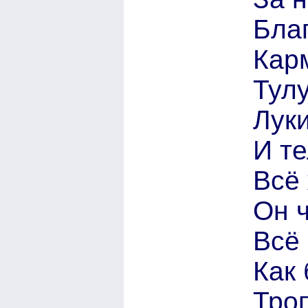
Бла
Кар
Тулу
Лук
И те
Всё 
Он ч
Всё 
Как 
Троп