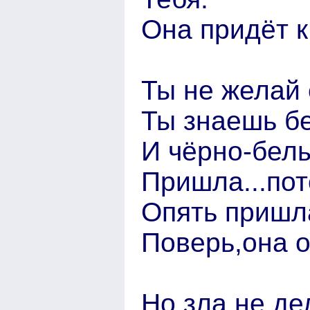
Она придёт к
Ты не желай 
Ты знаешь бе
И чёрно-белы
Пришла...пот
Опять пришла
Поверь,она о
Но зла не де