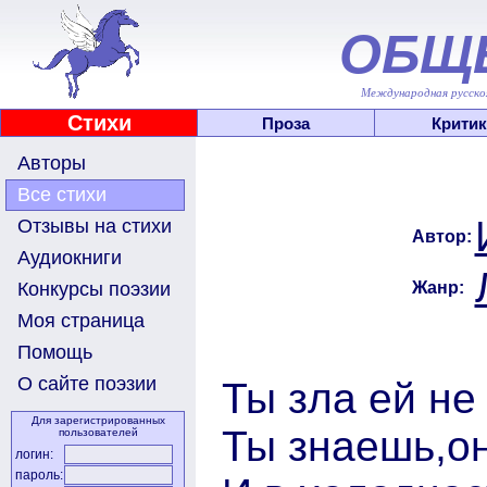
ОБЩ
Международная русскоя
Стихи
Проза
Критик
Авторы
Все стихи
Отзывы на стихи
Автор:
Аудиокниги
Жанр:
Конкурсы поэзии
Моя страница
Помощь
О сайте поэзии
Ты зла ей не
Для зарегистрированных
Ты знаешь,о
пользователей
логин:
пароль: