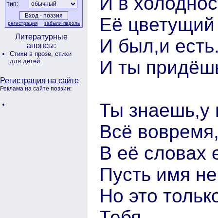
И в холоднос
тип:
Её цветущий
регистрация
забыли пароль
Литературные
И был,и есть
анонсы:
Стихи в прозе,
стихи
И ты придёшь
для детей.
Регистрация на сайте
Реклама на сайте поэзии:
Ты знаешь,у 
Всё вовремя,н
В её словах 
Пусть имя не
Но это тольк
Тебя.