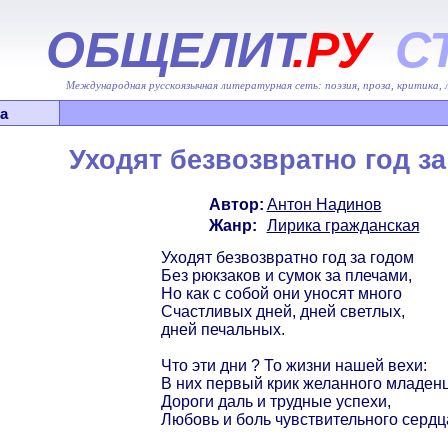
ОБЩЕЛИТ
.РУ
С
Международная русскоязычная литературная сеть: поэзия, проза, критика,
а
Уходят безвозвратно год за 
Автор:
Антон Надинов
Жанр:
Лирика гражданская
Уходят безвозвратно год за годом
Без рюкзаков и сумок за плечами,
Но как с собой они уносят много
Счастливых дней, дней светлых,
дней печальных.
Что эти дни ? То жизни нашей вехи:
В них первый крик желанного младенц
Дороги даль и трудные успехи,
Любовь и боль чувствительного сердц