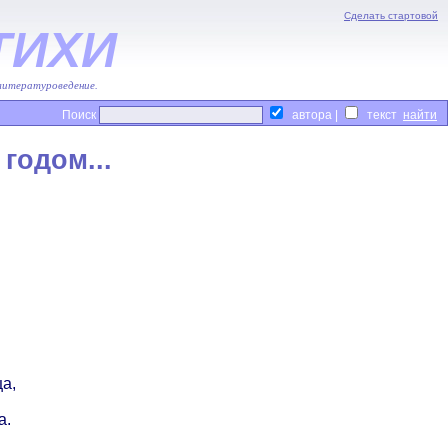
Сделать стартовой
ТИХИ
 литературоведение.
Поиск
автора |
текст
годом...
а,
а.