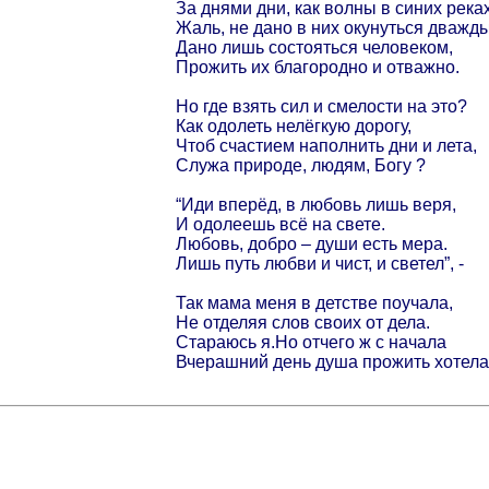
За днями дни, как волны в синих рек
Жаль, не дано в них окунуться дважды
Дано лишь состояться человеком,
Прожить их благородно и отважно.
Но где взять сил и смелости на это?
Как одолеть нелёгкую дорогу,
Чтоб счастием наполнить дни и лета,
Служа природе, людям, Богу ?
“Иди вперёд, в любовь лишь веря,
И одолеешь всё на свете.
Любовь, добро – души есть мера.
Лишь путь любви и чист, и светел”, -
Так мама меня в детстве поучала,
Не отделяя слов своих от дела.
Стараюсь я.Но отчего ж с начала
Вчерашний день душа прожить хотела