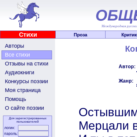
ОБЩ
Международная русскоя
Стихи
Проза
Критик
Авторы
Ко
Все стихи
Отзывы на стихи
Автор:
Аудиокниги
Жанр:
Конкурсы поэзии
Моя страница
Помощь
О сайте поэзии
Остывшим
Для зарегистрированных
Мерцали 
пользователей
логин:
пароль: