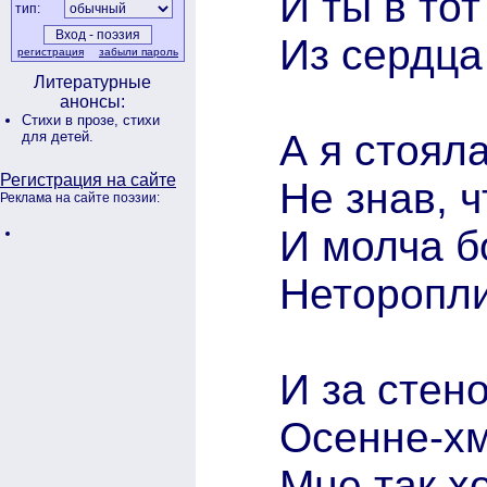
И ты в то
тип:
Из сердца
регистрация
забыли пароль
Литературные
анонсы:
Стихи в прозе,
стихи
А я стояла
для детей.
Регистрация на сайте
Не знав, 
Реклама на сайте поэзии:
И молча б
Неторопли
И за стен
Осенне-хм
Мне так х