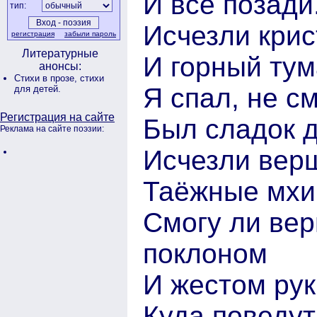
И всё позади
тип:
Исчезли крис
регистрация
забыли пароль
Литературные
И горный тум
анонсы:
Стихи в прозе,
стихи
Я спал, не с
для детей.
Регистрация на сайте
Был сладок 
Реклама на сайте поэзии:
Исчезли вер
Таёжные мхи
Смогу ли вер
поклоном
И жестом рук
Куда поведут