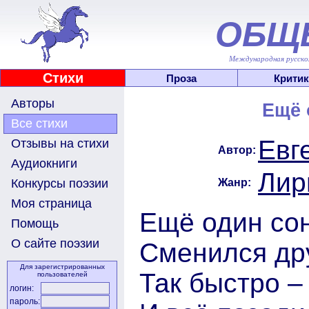
ОБЩ
Международная русскоя
Стихи
Проза
Критик
Авторы
Ещё 
Все стихи
Евг
Отзывы на стихи
Автор:
Аудиокниги
Лир
Жанр:
Конкурсы поэзии
Моя страница
Ещё один со
Помощь
О сайте поэзии
Сменился др
Для зарегистрированных
Так быстро –
пользователей
логин:
пароль: