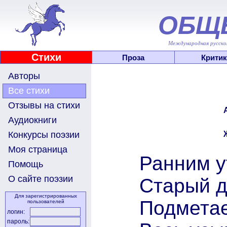
ОБЩ
Международная русскоя
Стихи
Проза
Критик
Авторы
Все стихи
Отзывы на стихи
Аудиокниги
Конкурсы поэзии
Моя страница
Ранним у
Помощь
О сайте поэзии
Старый д
Для зарегистрированных
Подметае
пользователей
логин:
пароль: