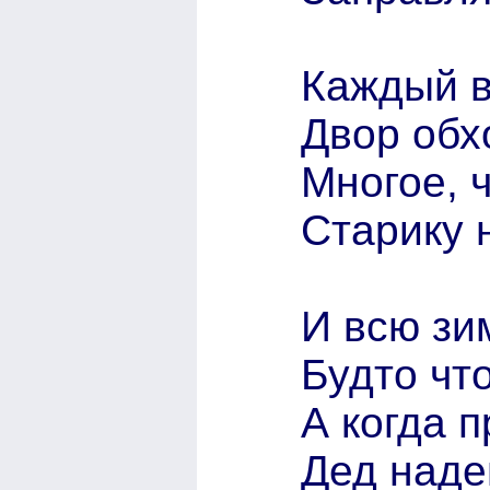
Каждый в
Двор обх
Многое, ч
Старику н
И всю зи
Будто чт
А когда 
Дед наде