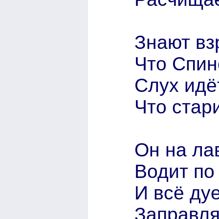
Знают вз
Что Спин
Слух идё
Что стари
Он на ла
Водит по
И всё дуе
Заправля