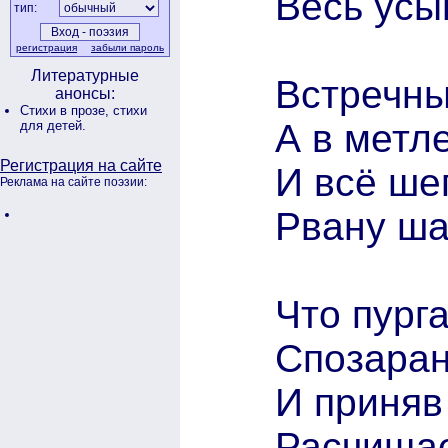
Весь усы
тип:
регистрация
забыли пароль
Литературные
Встречны
анонсы:
Стихи в прозе,
стихи
А в метле
для детей.
Регистрация на сайте
И всё ше
Реклама на сайте поэзии:
Рвану ша
Что пурга
Спозаран
И приняв 
Расчищае