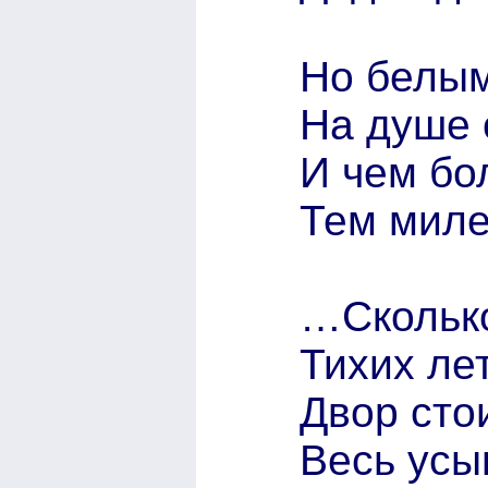
Но белым
На душе 
И чем бо
Тем миле
…Сколько
Тихих ле
Двор сто
Весь усы