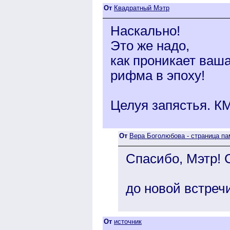
От
Квадратный Мэтр
Наскально!
Это же надо,
как проникает ваш
рифма в эпоху!
Целуя запястья. К
От
Вера Боголюбова - страница па
Спасибо, Мэтр! 
до новой встреч
От
источник