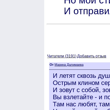
Но мой ст
И отправи
Читатели (
3191)
Добавить отзыв
От
Марина Далимаева
И летят сквозь душ
Острым клином сер
И зовут с собой, зов
Вы взлетайте - и п
Там нас любят, там