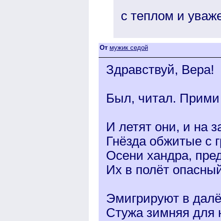
с теплом и уваж
От
мужик седой
Здравствуй, Вера!
Был, читал. Прими
И летят они, и на з
Гнёзда обжитые с 
Осени хандра, пре
Их в полёт опасный
Эмигрируют в далёк
Стужа зимняя для н