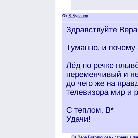
От
В Буранов
Здравствуйте Вера
Туманно, и почему-
Лёд по речке плыв
переменчивый и н
до чего же на прав
телевизора мир и 
С теплом, В*
Удачи!
От
Вера Боголюбова - страница па