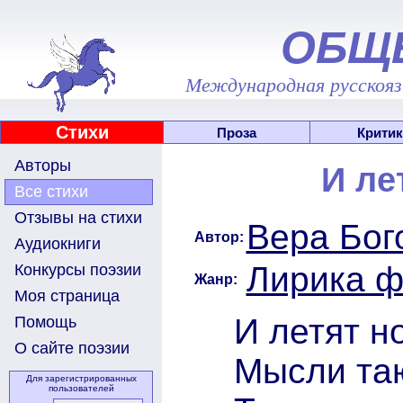
ОБЩ
Международная русскоязы
Стихи
Проза
Критик
Авторы
И ле
Все стихи
Отзывы на стихи
Вера Бог
Автор:
Аудиокниги
Лирика 
Конкурсы поэзии
Жанр:
Моя страница
И летят н
Помощь
О сайте поэзии
Мысли таю
Для зарегистрированных
пользователей