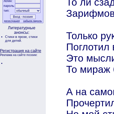
То ли сза
логин:
пароль:
Зарифмов
тип:
регистрация
забыли пароль
Литературные
Только ру
анонсы:
Стихи в прозе,
стихи
для детей.
Поглотил 
Регистрация на сайте
Это мысли
Реклама на сайте поэзии:
То мираж 
А на само
Прочертил