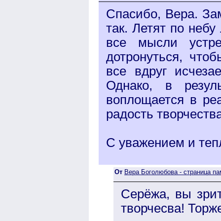
Спасибо, Вера. За
так. Летят по неб
все мысли устр
дотронуться, что
все вдруг исчеза
Однако, в резул
воплощается в ре
радость творчества
С уважением и теп
От
Вера Боголюбова - страница па
Серёжа, вы зрит
творчесва! Торж