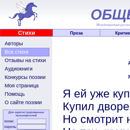
ОБЩ
Международная русскоя
Стихи
Проза
Критик
Авторы
Все стихи
Отзывы на стихи
Аудиокниги
Конкурсы поэзии
Моя страница
Я ей уже ку
Помощь
О сайте поэзии
Купил дворе
Для зарегистрированных
Но смотрит 
пользователей
логин:
пароль: