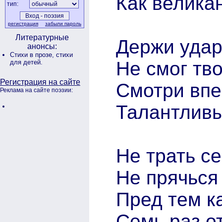
Как велика
тип:
регистрация
забыли пароль
Литературные
Держи удар
анонсы:
Стихи в прозе,
стихи
Не смог тво
для детей.
Регистрация на сайте
Смотри впе
Реклама на сайте поэзии:
Талантливы
Не трать се
Не прячься
Пред тем ка
Семь раз о