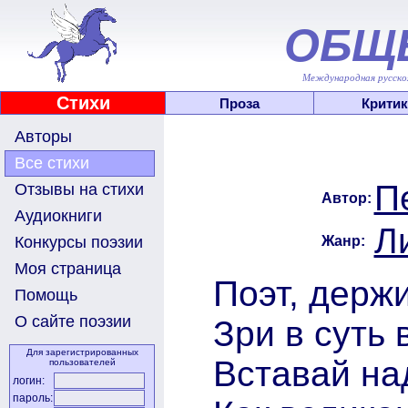
ОБЩ
Международная русскоя
Стихи
Проза
Критик
Авторы
Все стихи
П
Отзывы на стихи
Автор:
Аудиокниги
Л
Жанр:
Конкурсы поэзии
Моя страница
Поэт, держи
Помощь
О сайте поэзии
Зри в суть 
Для зарегистрированных
Вставай на
пользователей
логин:
пароль: