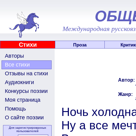
ОБЩ
Международная русскоязы
Стихи
Проза
Критик
Авторы
Все стихи
Отзывы на стихи
Автор:
Аудиокниги
Конкурсы поэзии
Жанр:
Моя страница
Ночь холодна
Помощь
О сайте поэзии
Ну а все меч
Для зарегистрированных
пользователей