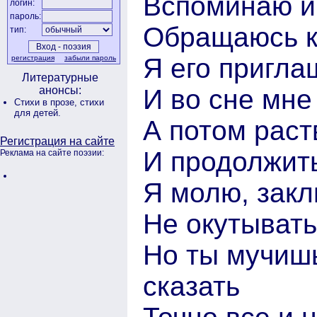
Вспоминаю и
логин:
пароль:
Обращаюсь к
тип:
Я его пригла
регистрация
забыли пароль
Литературные
И во сне мне
анонсы:
Стихи в прозе,
стихи
для детей.
А потом раст
Регистрация на сайте
И продолжит
Реклама на сайте поэзии:
Я молю, закл
Не окутыват
Но ты мучиш
сказать