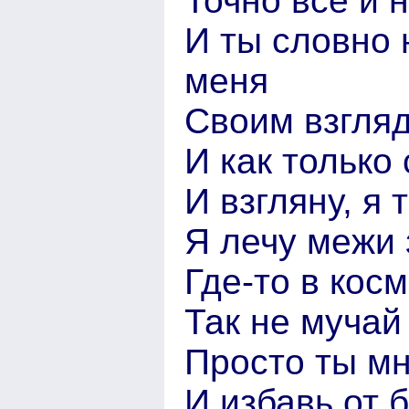
Точно все и 
И ты словно
меня
Своим взгля
И как только
И взгляну, я 
Я лечу межи 
Где-то в кос
Так не мучай
Просто ты мн
И избавь от 