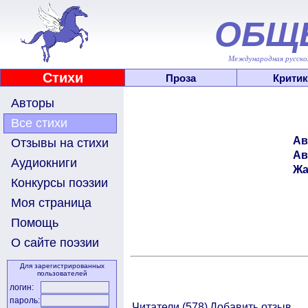
ОБЩ
Международная русскоя
Стихи
Проза
Критик
Авторы
Все стихи
Ав
Отзывы на стихи
Ав
Аудиокниги
Жа
Конкурсы поэзии
Моя страница
Помощь
О сайте поэзии
Для зарегистрированных
пользователей
логин:
пароль:
Читатели (
578)
Добавить отзыв