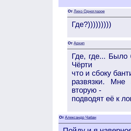
От
Лихо Одноглазое
Где?)))))))))
От
Архип
Где, где... Был
Чёрти
что и сбоку банти
развязки. Мне
вторую -
подводят её к ло
От
Александр Чабан
Пойду и я наверное