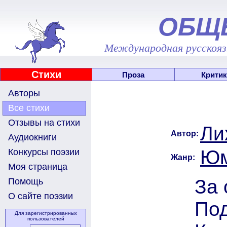
ОБЩ
Международная русскоязы
Стихи
Проза
Критик
Авторы
Все стихи
Отзывы на стихи
Ли
Автор:
Аудиокниги
Юм
Конкурсы поэзии
Жанр:
Моя страница
За 
Помощь
О сайте поэзии
Под
Для зарегистрированных
пользователей