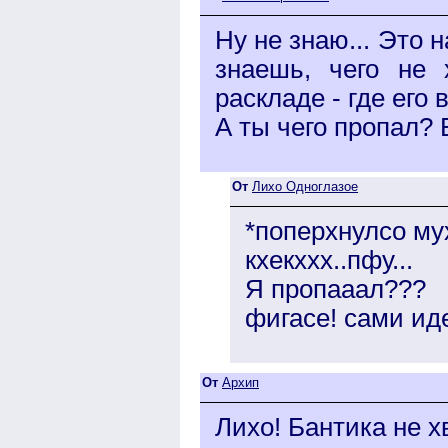
Ну не знаю... Это н
знаешь, чего не 
раскладе - где его в
А ты чего пропал? 
От
Лихо Одноглазое
*поперхнулсо м
кхекххх..пфу...
Я пропааал???
фигасе! сами иде
От
Архип
Лихо! Бантика не х