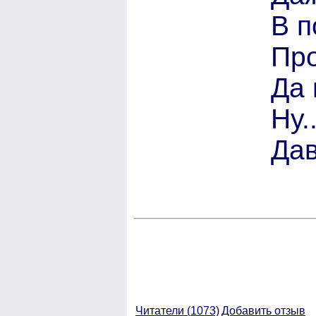
В п
Про
Да 
Ну..
Дав
Читатели (
1073)
Добавить отзыв