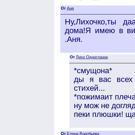
От
Аня
Ну,Лихочко,ты д
дома!Я имею в ви
.Аня.
От
Лихо Одноглазое
*смущона*
ды я вас всех
стихей...
*пожимаит плеч
ну мож не догляд
пеки плюшки! ща
От
Елена Воробьева