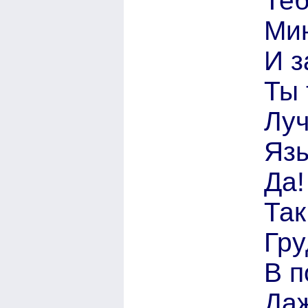
Те
Ми
И з
Ты 
Лу
Язы
Да!
Так
Гру
В п
Даж