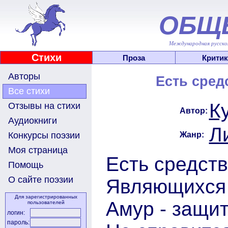
ОБЩ
Международная русскоя
Стихи
Проза
Критик
Авторы
Есть сред
Все стихи
К
Отзывы на стихи
Автор:
Аудиокниги
Л
Жанр:
Конкурсы поэзии
Моя страница
Есть средств
Помощь
О сайте поэзии
Являющихся 
Для зарегистрированных
Амур - защит
пользователей
логин:
пароль: