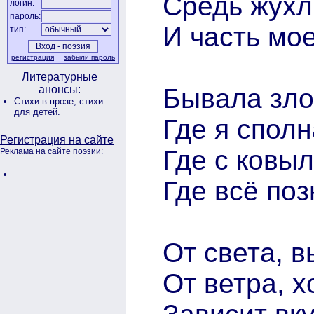
Средь жухл
логин:
пароль:
И часть мо
тип:
регистрация
забыли пароль
Литературные
Бывала зло
анонсы:
Стихи в прозе,
стихи
для детей.
Где я спол
Регистрация на сайте
Где с ковы
Реклама на сайте поэзии:
Где всё поз
От света, в
От ветра, 