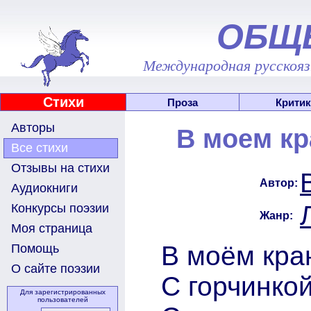
ОБЩ
Международная русскоязы
Стихи
Проза
Критик
Авторы
В моем кр
Все стихи
Отзывы на стихи
Автор:
Аудиокниги
Конкурсы поэзии
Жанр:
Моя страница
В моём кра
Помощь
О сайте поэзии
С горчинкой
Для зарегистрированных
пользователей