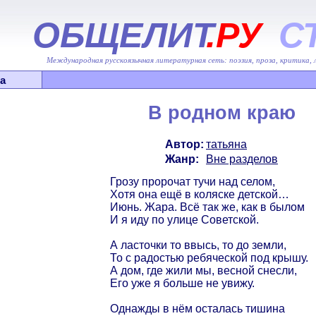
ОБЩЕЛИТ
.РУ
С
Международная русскоязычная литературная сеть: поэзия, проза, критика,
а
В родном краю
Автор:
татьяна
Жанр:
Вне разделов
Грозу пророчат тучи над селом,
Хотя она ещё в коляске детской…
Июнь. Жара. Всё так же, как в былом
И я иду по улице Советской.
А ласточки то ввысь, то до земли,
То с радостью ребяческой под крышу.
А дом, где жили мы, весной снесли,
Его уже я больше не увижу.
Однажды в нём осталась тишина