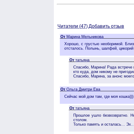
Читатели (
47)
Добавить отзыв
От
Марина Мельникова
Хорошо, с грустью необоримой. Близ
отсталось. Полынь, шалфей, цикорий 
От
татьяна
Спасибо, Марина! Рада встрече 
кто куда, дом никому не пригоди
Спасибо, Марина, за анонс моего
От
Ольга Дмитри Ева
Сейчас мой дом там, где моя кошка)))
От
татьяна
Прошлое ушло безвозвратно. Но
столом.
Только память и осталась… Эх… 