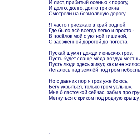
И лист, прибитый осенью к порогу,
И долго, долго, долго три окна
Смотрели на безмолвную дорогу.
Я часто приезжаю в край родной,
Где было всё всегда легко и просто -
В посёлок мой с уютной тишиной,
С заезженной дорогой до погоста.
Пускай шумят дожди июньских гроз,
Пусть будет слаще мёда воздух местны
Пусть люди здесь живут, как мне жилос
Леталось над землёй под гром небесн
Но с давних пор я гроз уже боюсь,
Бегу укрыться, только гром услышу.
Мне б ласточкой сейчас, забыв про гру
Метнуться с криком под родную крышу.
.