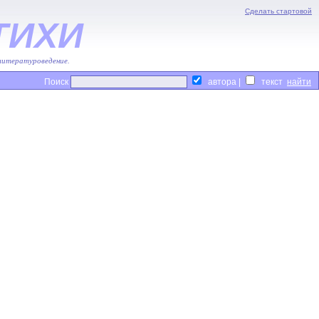
Сделать стартовой
ТИХИ
 литературоведение.
Поиск
автора |
текст