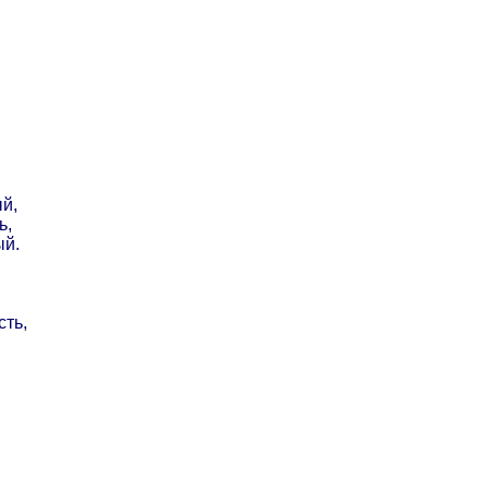
й,
ь,
ый.
сть,