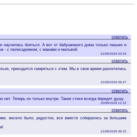
ответить
е научилась бояться. А вот от бабушкиного дома только пазьмо и
е - с палисадником, с маками и мальвой.
21/06/2026 03:33
ответить
ельзя, приходится смиряться с этим. Мы в свое время разлетелись
21/06/2026 08:47
ответить
о нет. Теперь он только внутри. Такие стихи всегда бередят душу.
20/06/2026 12:23
ответить
оме, весело было, радостно, все вместе собирались за большим
я!
21/06/2026 08:15