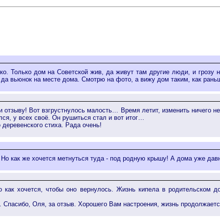
ко. Только дом на Советской жив, да живут там другие люди, и грозу н
да вьюнок на месте дома. Смотрю на фото, а вижу дом таким, как раньш
и отзыву! Вот взгрустнулось малость… Время летит, изменить ничего н
лся, у всех своё. Он рушиться стал и вот итог…
 деревенского стиха. Рада очень!
 Но как же хочется метнуться туда - под родную крышу! А дома уже давн
 как хочется, чтобы оно вернулось. Жизнь кипела в родительском д
Спасибо, Оля, за отзыв. Хорошего Вам настроения, жизнь продолжаетс