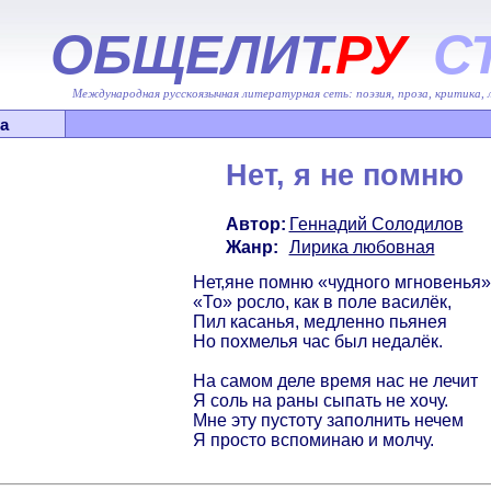
ОБЩЕЛИТ
.РУ
С
Международная русскоязычная литературная сеть: поэзия, проза, критика,
а
Нет, я не помню
Автор:
Геннадий Солодилов
Жанр:
Лирика любовная
Нет,яне помню «чудного мгновенья»
«То» росло, как в поле василёк,
Пил касанья, медленно пьянея
Но похмелья час был недалёк.
На самом деле время нас не лечит
Я соль на раны сыпать не хочу.
Мне эту пустоту заполнить нечем
Я просто вспоминаю и молчу.