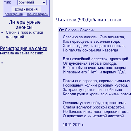
тип:
регистрация
забыли пароль
Читатели (
59)
Добавить отзыв
Литературные
анонсы:
От
Любовь Соколик
Стихи в прозе,
стихи
для детей.
Спасибо за любовь. Она возникла,
Как первоцвет, в весенние года.
Хотя с годами, как цветок поникла,
Регистрация на сайте
Но память сохранила навсегда
Реклама на сайте поэзии:
Его нежнейший лепесток, дрожащий
От дуновенья ветра в холода.
Всё это было счастьем настоящим:
И первым его "Нет", и первым "Да".
Потом она взросла, окрепла сильным
Роскошным колким розовым кустом,
За красоту цветов шипы обильно
Кололи руки в кровь всю жизнь потом
Осенним утром звёзды-хризантемы
Слегка волнуют броской красотой.
Но больше интеллект подносит темы
О чувствах с их испитой чистотой.
16.11.2011 г.