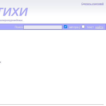
Сделать стартовой
ТИХИ
 литературоведение.
Поиск
автора |
текст
,