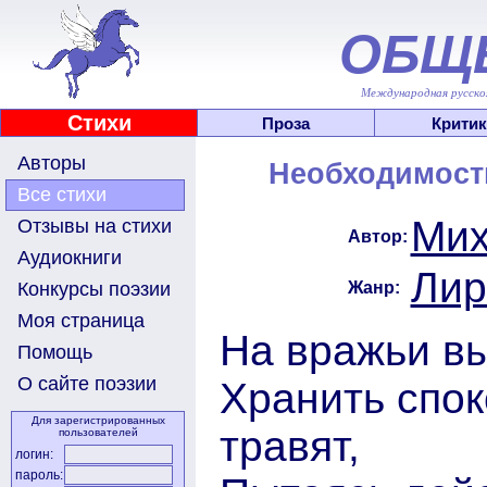
ОБЩ
Международная русскоя
Стихи
Проза
Критик
Авторы
Необходимост
Все стихи
Мих
Отзывы на стихи
Автор:
Аудиокниги
Лир
Жанр:
Конкурсы поэзии
Моя страница
На вражьи вы
Помощь
О сайте поэзии
Хранить спок
Для зарегистрированных
травят,
пользователей
логин:
пароль: