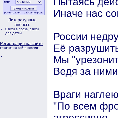
Пытаясь дейс
тип:
Иначе нас со
регистрация
забыли пароль
Литературные
анонсы:
Стихи в прозе,
стихи
России недр
для детей.
Регистрация на сайте
Её разрушить
Реклама на сайте поэзии:
Мы "урезонит
Ведя за ними
Враги наглею
"По всем фро
агрессивно -