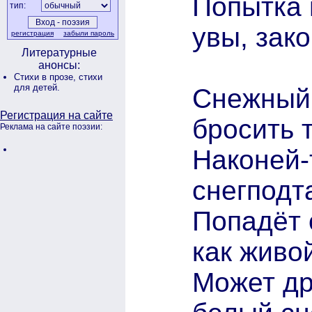
Попытка 
тип:
увы, зак
регистрация
забыли пароль
Литературные
анонсы:
Стихи в прозе,
стихи
для детей.
Снежный 
Регистрация на сайте
бросить т
Реклама на сайте поэзии:
Наконей-
снегподт
Попадёт о
как живо
Может др