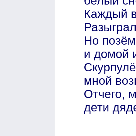
белый сн
Каждый в
Разыграл
Но позём
и домой 
Скурпулё
мной воз
Отчего, м
дети дяд