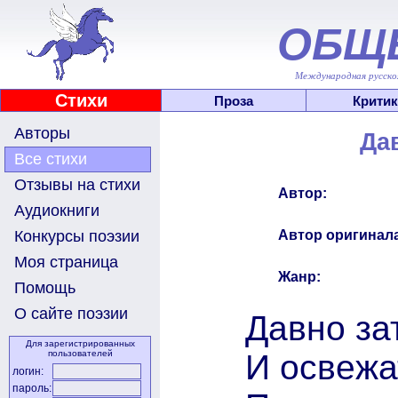
ОБЩ
Международная русскоя
Стихи
Проза
Критик
Авторы
Да
Все стихи
Отзывы на стихи
Автор:
Аудиокниги
Автор оригинала
Конкурсы поэзии
Моя страница
Жанр:
Помощь
О сайте поэзии
Давно за
Для зарегистрированных
И освежа
пользователей
логин:
пароль: