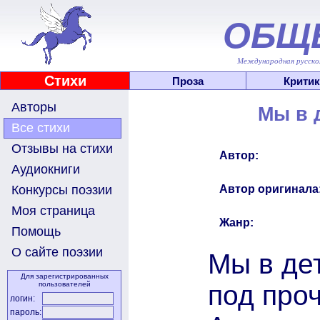
ОБЩ
Международная русскоя
Стихи
Проза
Критик
Авторы
Мы в 
Все стихи
Отзывы на стихи
Автор:
Аудиокниги
Автор оригинала
Конкурсы поэзии
Моя страница
Жанр:
Помощь
О сайте поэзии
Мы в де
Для зарегистрированных
под про
пользователей
логин:
пароль: