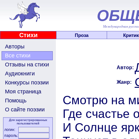
ОБЩ
Международная русскоя
Стихи
Проза
Критик
Авторы
Все стихи
Отзывы на стихи
Автор:
Аудиокниги
Жанр:
Конкурсы поэзии
Моя страница
Смотрю на ми
Помощь
О сайте поэзии
Где счастье 
Для зарегистрированных
И Солнце яр
пользователей
логин:
пароль: