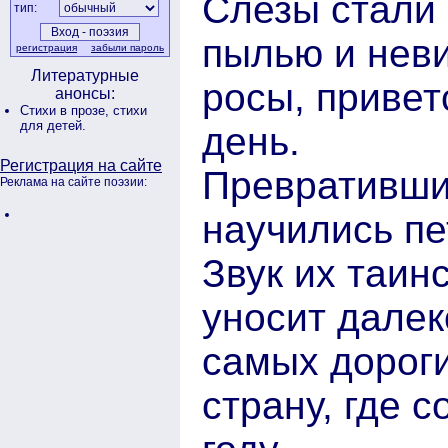
Слезы стали
тип:
пылью и нев
регистрация
забыли пароль
Литературные
росы, приве
анонсы:
Стихи в прозе,
стихи
для детей.
день.
Регистрация на сайте
Превратившис
Реклама на сайте поэзии:
научились пе
Звук их таин
уносит далек
самых дороги
страну, где с