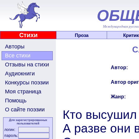
ОБЩ
Международная русскоя
Стихи
Проза
Критик
Авторы
С
Все стихи
Отзывы на стихи
Автор:
Аудиокниги
Автор ориг
Конкурсы поэзии
Моя страница
Жанр:
Помощь
О сайте поэзии
Кто высушил
Для зарегистрированных
А разве они 
пользователей
логин:
пароль: