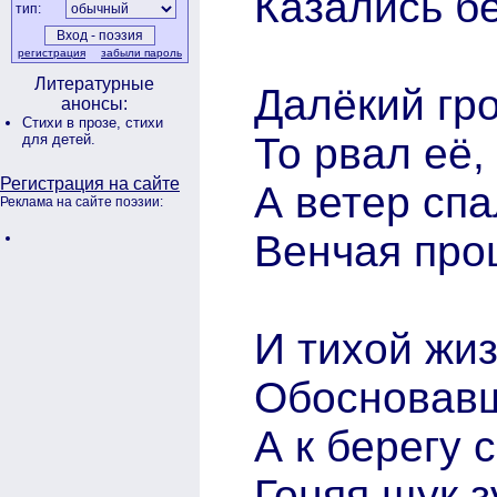
Казались б
тип:
регистрация
забыли пароль
Литературные
Далёкий гро
анонсы:
Стихи в прозе,
стихи
То рвал её,
для детей.
Регистрация на сайте
А ветер спа
Реклама на сайте поэзии:
Венчая про
И тихой жи
Обосновавш
А к берегу 
Гоняя щук з