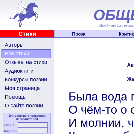
ОБЩ
Международная русскоя
Стихи
Проза
Критик
Авторы
Все стихи
Отзывы на стихи
Ав
Аудиокниги
Жа
Конкурсы поэзии
Моя страница
Была вода п
Помощь
О сайте поэзии
О чём-то о 
Для зарегистрированных
И молнии, ч
пользователей
логин:
пароль: