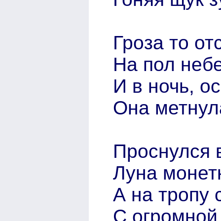
Гроза то от
На пол неб
И в ночь, о
Она метнул
Проснулся 
Луна монетк
А на тропу
С огромной