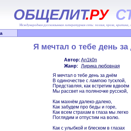
ОБЩЕЛИТ
.РУ
С
Международная русскоязычная литературная сеть: поэзия, проза, критика,
а
Я мечтал о тебе день за
Автор:
An1k0n
Жанр:
Лирика любовная
Я мечтал о тебе день за днём
В одиночестве с лампою тусклой,
Представляя, как встретим вдвоём
Мы рассвет на поляночке русской,
Как махнём далеко-далеко,
Как забудем про беды и горе,
Как всем страхам в глаза мы легко
Поглядим и отпустим на волю.
Как с улыбкой и блеском в глазах