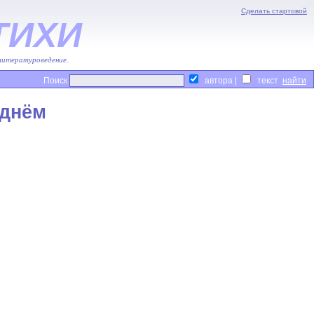
Сделать стартовой
ТИХИ
 литературоведение.
Поиск
автора |
текст
 днём