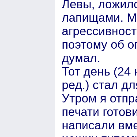
Левы, ложилс
лапищами. М
агрессивност
поэтому об о
думал.
Тот день (24
ред.) стал д
Утром я отпр
печати готов
написали вме