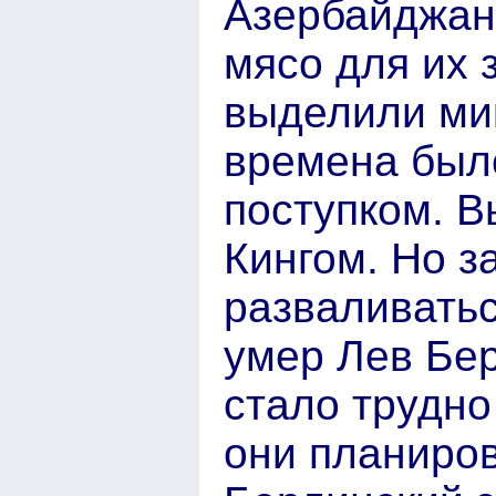
Азербайджан
мясо для их 
выделили мик
времена был
поступком. В
Кингом. Но з
разваливатьс
умер Лев Бер
стало трудно
они планиров