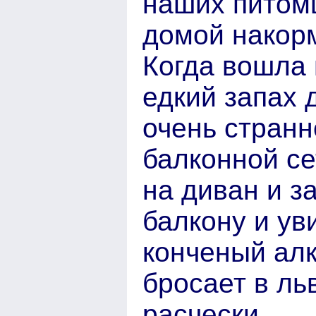
наших питом
домой накорм
Когда вошла 
едкий запах 
очень странн
балконной се
на диван и з
балкону и ув
конченый алк
бросает в ль
расчески.