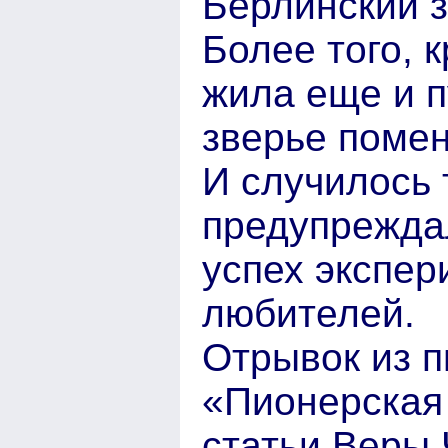
Берлинский з
Более того, 
жила еще и п
зверье помен
И случилось 
предупреждал
успех экспе
любителей.
Отрывок из п
«Пионерская
статьи Веры