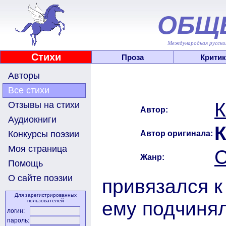
ОБЩ
Международная русскоя
Стихи
Проза
Критик
Авторы
Все стихи
К
Отзывы на стихи
Автор:
Аудиокниги
К
Автор оригинала:
Конкурсы поэзии
Моя страница
С
Жанр:
Помощь
О сайте поэзии
­­­­­привязал
Для зарегистрированных
ему подчинял
пользователей
логин:
пароль: