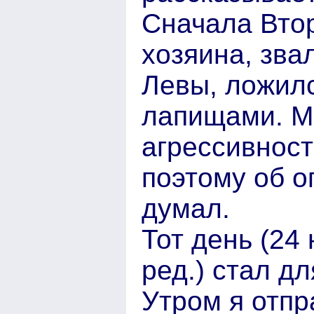
Сначала Втор
хозяина, зва
Левы, ложилс
лапищами. М
агрессивност
поэтому об о
думал.
Тот день (24
ред.) стал д
Утром я отпр