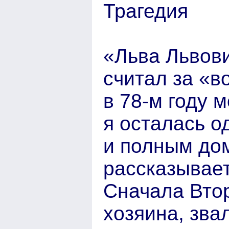
Трагедия
«Льва Львови
считал за «в
в 78-м году 
я осталась о
и полным до
рассказывае
Сначала Втор
хозяина, зва