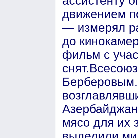
ассистенту о
движением по
— измерял ра
до кинокамер
фильм с учас
снят.Всесоюз
Берберовым.
возглавлявши
Азербайджан
мясо для их 
выделили мик